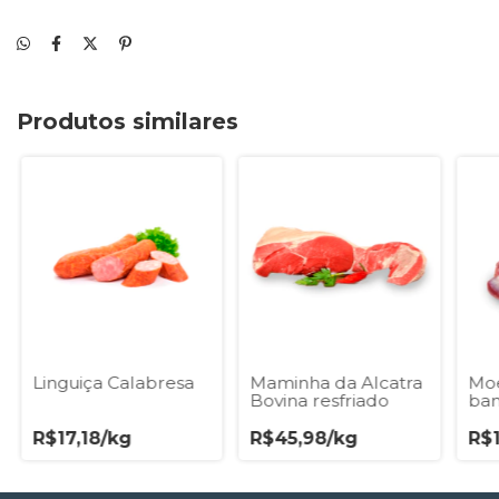
Produtos similares
Linguiça Calabresa
Maminha da Alcatra
Moe
Bovina resfriado
ban
R$17,18/kg
R$45,98/kg
R$